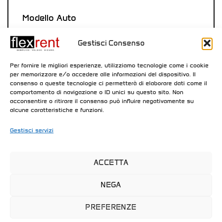
Gestisci Consenso
Per fornire le migliori esperienze, utilizziamo tecnologie come i cookie
per memorizzare e/o accedere alle informazioni del dispositivo. Il
consenso a queste tecnologie ci permetterà di elaborare dati come il
comportamento di navigazione o ID unici su questo sito. Non
acconsentire o ritirare il consenso può influire negativamente su
Inviando il seguente modulo accetti la
alcune caratteristiche e funzioni.
nostra
Privacy Policy
Gestisci servizi
INVIA ORA
ACCETTA
NEGA
PREFERENZE
1
Copyright 2026 © Flex Rent | P. Iva 03157250592 | Privacy